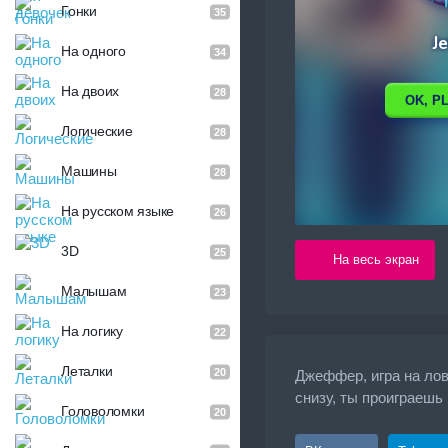
Гонки
35
На одного
34
На двоих
28
Логические
28
Машины
28
На русском языке
26
3D
25
На весь экран
Малышам
23
На логику
22
Леталки
20
Джеффер, игра на лов
снизу, ты проиграешь
Головоломки
20