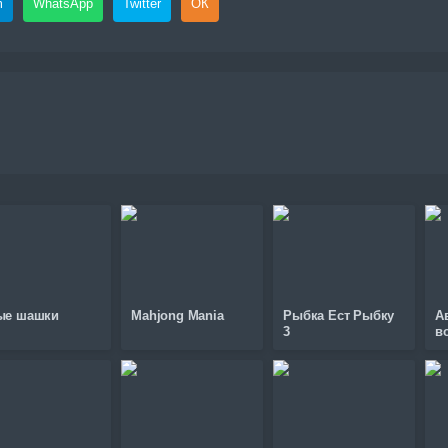
m
WhatsApp
Twitter
ОК
ые шашки
Mahjong Mania
Рыбка Ест Рыбку
А
3
в