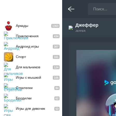
Джеффер
Аркады
1363
JEFFER
Приключения
434
Андроид игры
307
Спорт
161
Для мальчиков
124
Игры с мышкой
105
Стратегии
84
Бродилки
62
Игры для девочек
53