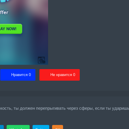
Нравится
0
Не нравится
0
кость, ты должен перепрыгивать через сферы, если ты ударишь