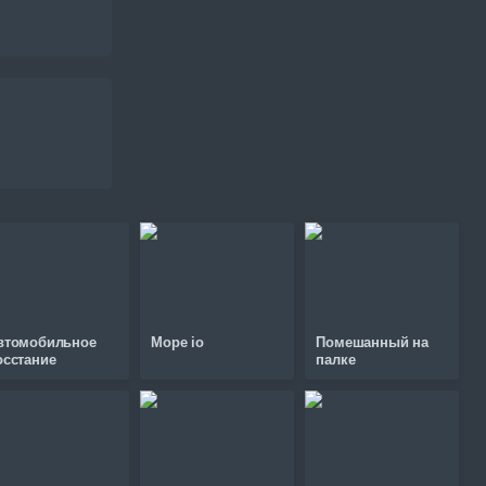
втомобильное
Mope io
Помешанный на
осстание
палке