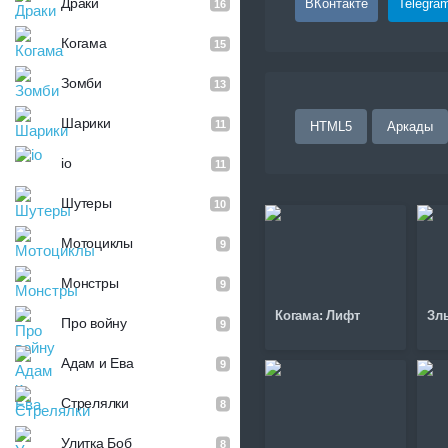
Драки
ВКонтакте
Telegra
16
Когама
15
Зомби
13
Шарики
11
HTML5
Аркады
io
11
Шутеры
10
Мотоциклы
9
Монстры
9
Когама: Лифт
Зл
Про войну
9
Адам и Ева
9
Стрелялки
8
Улитка Боб
8