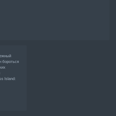
дежный
н бороться
ких
м
 Island: