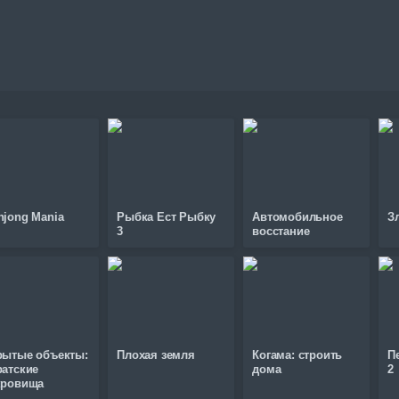
hjong Mania
Рыбка Ест Рыбку
Автомобильное
З
3
восстание
рытые объекты:
Плохая земля
Когама: строить
П
ратские
дома
2
кровища