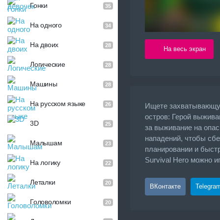
Гонки
35
На одного
34
На двоих
28
На весь экран
Логические
28
Машины
28
На русском языке
26
Ищете захватывающую
остров: Герой выжива
3D
25
за выживание на опас
нападений, чтобы сбе
Малышам
23
планировании и быстр
Survival Hero можно 
На логику
22
Леталки
20
ВКонтакте
Telegra
Головоломки
20