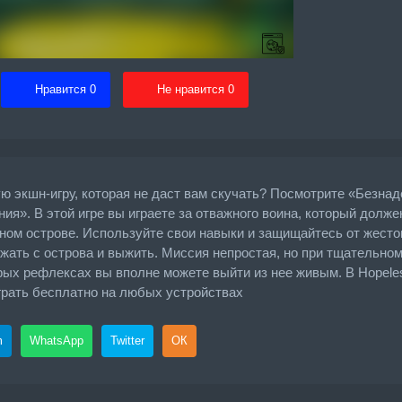
Нравится
0
Не нравится
0
 экшн-игру, которая не даст вам скучать? Посмотрите «Безна
ния». В этой игре вы играете за отважного воина, который долже
ном острове. Используйте свои навыки и защищайтесь от жесто
жать с острова и выжить. Миссия непростая, но при тщательно
ых рефлексах вы вполне можете выйти из нее живым. В Hopeless
играть бесплатно на любых устройствах
m
WhatsApp
Twitter
ОК