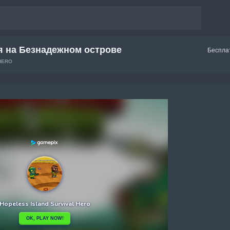
 на Безнадежном острове
Беспла
HERO