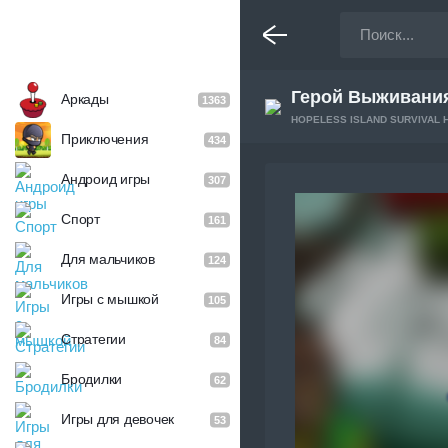
Герой Выживания
Аркады
1363
HOPELESS ISLAND SURVIVAL 
Приключения
434
Андроид игры
307
Спорт
161
Для мальчиков
124
Игры с мышкой
105
Стратегии
84
Бродилки
62
Игры для девочек
53