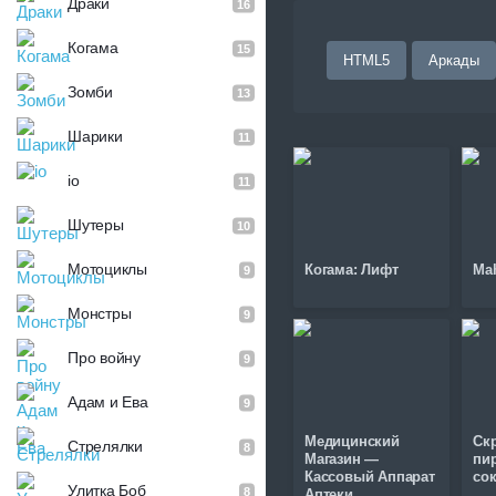
Драки
16
Когама
15
HTML5
Аркады
Зомби
13
Шарики
11
io
11
Шутеры
10
Мотоциклы
Когама: Лифт
Ma
9
Монстры
9
Про войну
9
Адам и Ева
9
Медицинский
Ск
Стрелялки
8
Магазин —
пи
Кассовый Аппарат
со
Улитка Боб
8
Аптеки