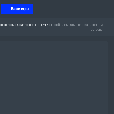
Ваши игры
тные игры
›
Онлайн игры
›
HTML5
›
Герой Выживания на Безнадежном
острове