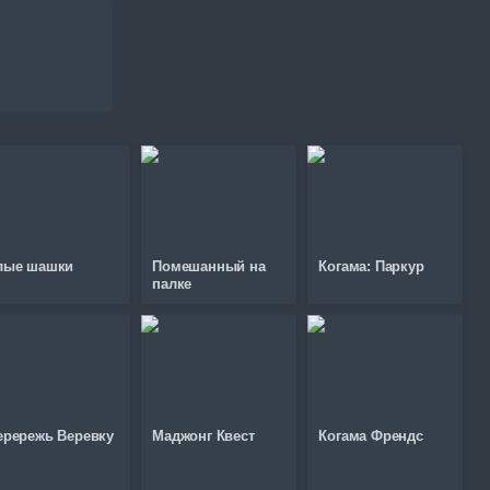
лые шашки
Помешанный на
Когама: Паркур
палке
ерережь Веревку
Маджонг Квест
Когама Френдс