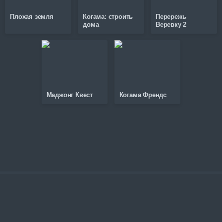
Плохая земля
Когама: строить
Перережь
дома
Веревку 2
Маджонг Квест
Когама Френдс
©
2026
Gamzee
Карта сайта