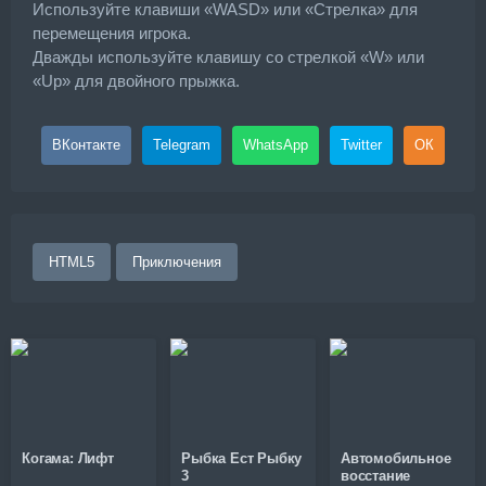
Используйте клавиши «WASD» или «Стрелка» для
перемещения игрока.
Дважды используйте клавишу со стрелкой «W» или
«Up» для двойного прыжка.
ВКонтакте
Telegram
WhatsApp
Twitter
ОК
HTML5
Приключения
Когама: Лифт
Рыбка Ест Рыбку
Автомобильное
3
восстание