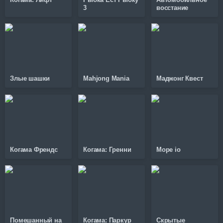
3
восстание
Злые шашки
Mahjong Mania
Маджонг Квест
Когама Френдс
Когама: Гренни
Mope io
Помешанный на
Когама: Паркур
Скрытые