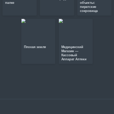
палке
объекты:
пиратские
сокровища
Плохая земля
Медицинский
Магазин —
Кассовый
Аппарат Аптеки
©
2026
Gamzee