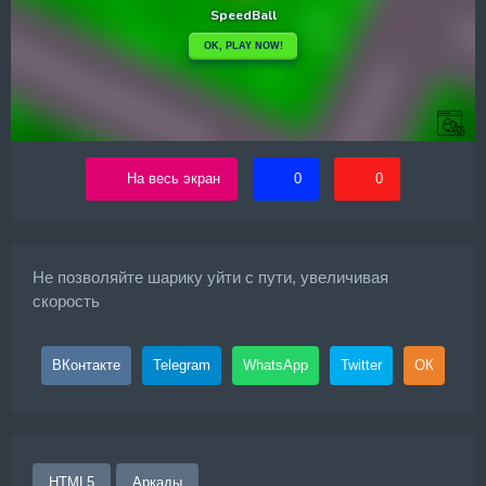
На весь экран
0
0
Не позволяйте шарику уйти с пути, увеличивая
скорость
ВКонтакте
Telegram
WhatsApp
Twitter
ОК
HTML5
Аркады