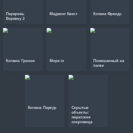
Перережь
Маджонг Квест
Когама Френдс
Веревку 2
Когама: Гренни
Mope io
Помешанный на
палке
Когама: Паркур
Скрытые
объекты:
пиратские
сокровища