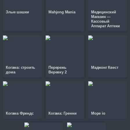
Злые шашки
Mahjong Mania
Медицинский
Магазин —
Кассовый
Аппарат Аптеки
Когама: строить
Перережь
Маджонг Квест
дома
Веревку 2
Когама Френдс
Когама: Гренни
Mope io