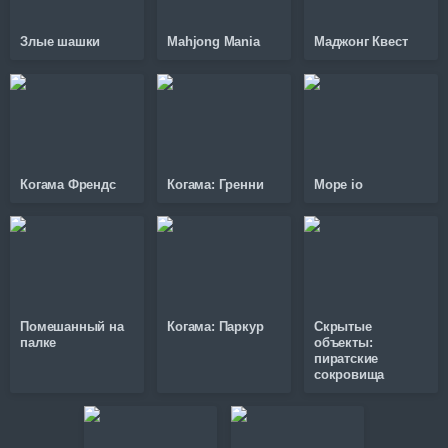
Злые шашки
Mahjong Mania
Маджонг Квест
Когама Френдс
Когама: Гренни
Mope io
Помешанный на
Когама: Паркур
Скрытые
палке
объекты:
пиратские
сокровища