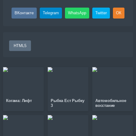
ВКонтакте
Telegram
WhatsApp
Twitter
ОК
HTML5
Когама: Лифт
Рыбка Ест Рыбку
Автомобильное
3
восстание