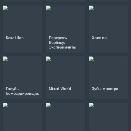
Кекс Шоп
Перережь
Холе ио
Верёвку:
Эксперименты
Голубь
Mixed World
Зубы монстра
бомбардировщик