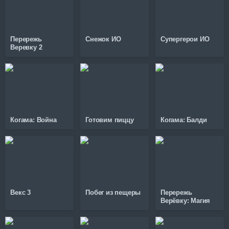
Перережь
Снежок ИО
Супергерои ИО
Веревку 2
Когама: Война
Готовим пиццу
Когама: Балди
Векс 3
Побег из пещеры
Перережь
Верёвку: Магия