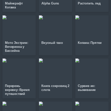
Майнкрафт
Alpha Guns
Растопить лед
Когама
Мото Экстрим:
Вкусный тако
Когама: Прятки
Вечеринка у
Бассейна
Перережь
Книга сокровищ 2
Сурвив ио:
веревку: Время
слота
выживание
путешествий