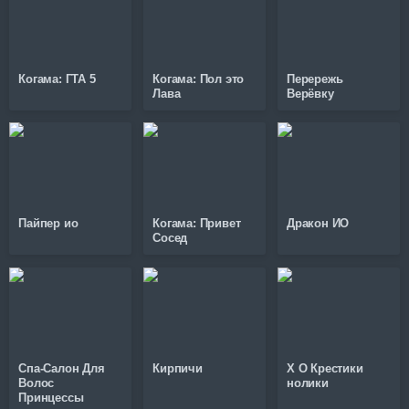
Когама: ГТА 5
Когама: Пол это
Перережь
Лава
Верёвку
Пайпер ио
Когама: Привет
Дракон ИО
Сосед
Спа-Салон Для
Кирпичи
X O Крестики
Волос
нолики
Принцессы