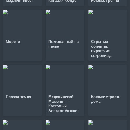
Маджонг Квест
Когама Френдс
Когама: Гренни
Mope io
Помешанный на
Скрытые
палке
объекты:
пиратские
сокровища
Плохая земля
Медицинский
Когама: строить
Магазин —
дома
Кассовый
Аппарат Аптеки