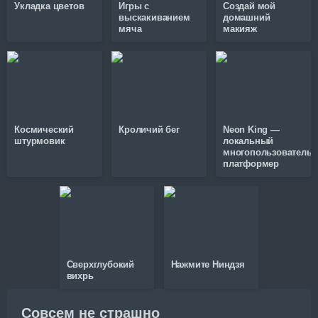
Укладка цветов
Игры с
Создай мой
выскакиванием
домашний
мяча
макияж
Космический
Кроличий бег
Neon King —
штурмовик
локальный
многопользовательс
платформер
Сверхглубокий
Нажмите Ниндзя
вихрь
Совсем не страшно