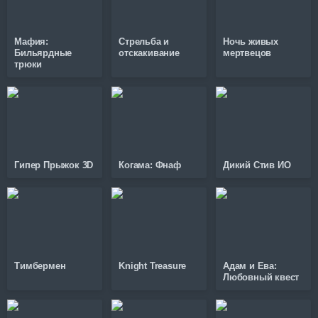
Мафия:
Стрельба и
Ночь живых
Бильярдные
отскакивание
мертвецов
трюки
Гипер Прыжок 3D
Когама: Фнаф
Дикий Стив ИО
Тимбермен
Knight Treasure
Адам и Ева:
Любовный квест