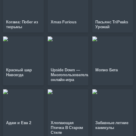
Когама: Побег из
Xmas Furious
Пасьянс TriPeaks
тюрьмы
Урожай
Красный шар
Upside Down —
Мопио Бета
Навсегда
Многопользовательская
онлайн-игра
Адам и Ева 2
Хлопающая
Забавные летние
Птичка В Старом
каникулы
Стиле