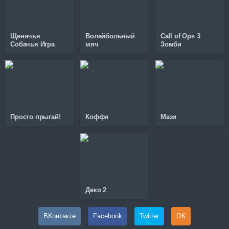
Щенячья
Волейбольный
Call of Ops 3
Собачья Игра
мяч
Зомби
Просто прыгай!
Коффи
Мази
Деко 2
ВКонтакте
Facebook
Twitter
ОК