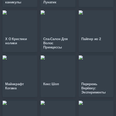
каникулы
Лунатик
X O Крестики
Спа-Салон Для
Пайпер ио 2
нолики
Волос
Принцессы
Майнкрафт
Кекс Шоп
Перережь
Когама
Верёвку:
Эксперименты