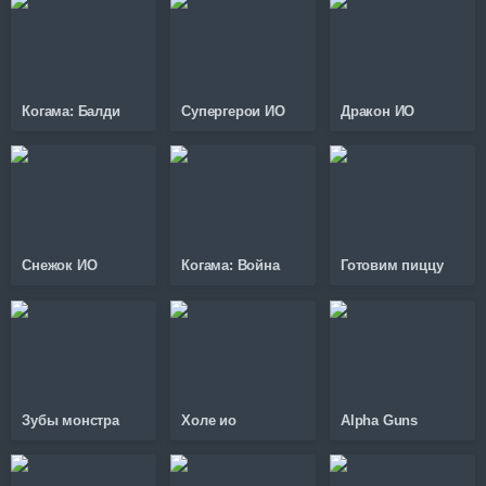
Когама: Балди
Супергерои ИО
Дракон ИО
Снежок ИО
Когама: Война
Готовим пиццу
Зубы монстра
Холе ио
Alpha Guns