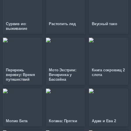
Сурвив ио:
Растопить лед
Вкусный тако
выживание
Перережь
Мото Экстрим:
Книга сокровищ 2
веревку: Время
Вечеринка у
слота
путешествий
Бассейна
Мопио Бета
Когама: Прятки
Адам и Ева 2