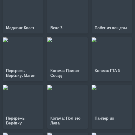
Маджонг Квест
Векс 3
Побег из пещеры
Перережь
Когама: Привет
Когама: ГТА 5
Верёвку: Магия
Сосед
Перережь
Когама: Пол это
Пайпер ио
Верёвку
Лава