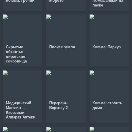
Когама: Гренни
Mope io
Помешанный на
палке
Скрытые
Плохая земля
Когама: Паркур
объекты:
пиратские
сокровища
Медицинский
Перережь
Когама: строить
Магазин —
Веревку 2
дома
Кассовый
Аппарат Аптеки