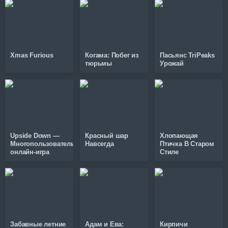
Xmas Furious
Когама: Побег из
Пасьянс TriPeaks
тюрьмы
Урожай
Upside Down —
Красный шар
Хлопающая
Многопользовательская
Навсегда
Птичка В Старом
онлайн-игра
Стиле
Забавные летние
Адам и Ева:
Кирпичи