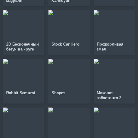
маджонг
Хэллоуин
2D Бесконечный
Stock Car Hero
Прожорливая
бегун на круге
змея
Rabbit Samurai
Shapes
Маковая
забастовка 2