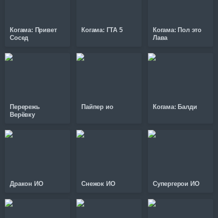
Когама: Привет
Когама: ГТА 5
Когама: Пол это
Сосед
Лава
Перережь
Пайпер ио
Когама: Балди
Верёвку
Дракон ИО
Снежок ИО
Супергерои ИО