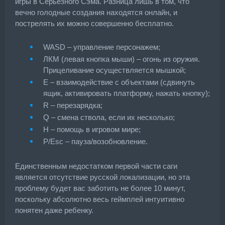
игры в Серьезного Сэма. Разница лишь в том, что
вечно голодные создания находятся онлайн, и
пострелять их можно совершенно бесплатно.
WASD – управление персонажем;
ЛКМ (левая кнопка мыши) – огонь из оружия.
Прицеливание осуществляется мышкой;
E – взаимодействие с объектами (сдвинуть
ящик, активировать платформу, нажать кнопку);
R – перезарядка;
Q – смена ствола, если их несколько;
H – помощь в игровом мире;
P/Esc – пауза/возобновление.
Единственным недостатком первой части саги
является отсутствие русской локализации, но эта
проблему будет вас заботить не более 10 минут,
поскольку абсолютно весь геймплей интуитивно
понятен даже ребенку.