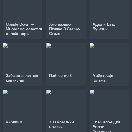
Upside Down —
Хлопающая
Адам и Ева:
Многопользовательская
Птичка В Старом
Лунатик
онлайн-игра
Стиле
Забавные летние
Пайпер ио 2
Майнкрафт
каникулы
Когама
Кирпичи
X O Крестики
Спа-Салон Для
нолики
Волос
Принцессы