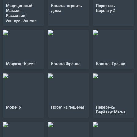
Медицинский
Когама: строить
Перережь
Магазин —
дома
Веревку 2
Кассовый
Аппарат Аптеки
Маджонг Квест
Когама Френдс
Когама: Гренни
Mope io
Побег из пещеры
Перережь
Верёвку: Магия