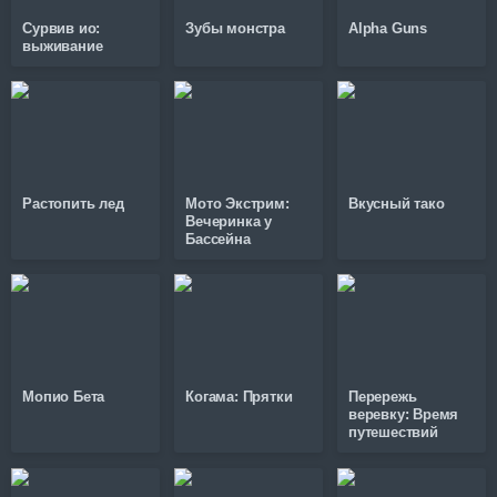
Сурвив ио:
Зубы монстра
Alpha Guns
выживание
Растопить лед
Мото Экстрим:
Вкусный тако
Вечеринка у
Бассейна
Мопио Бета
Когама: Прятки
Перережь
веревку: Время
путешествий