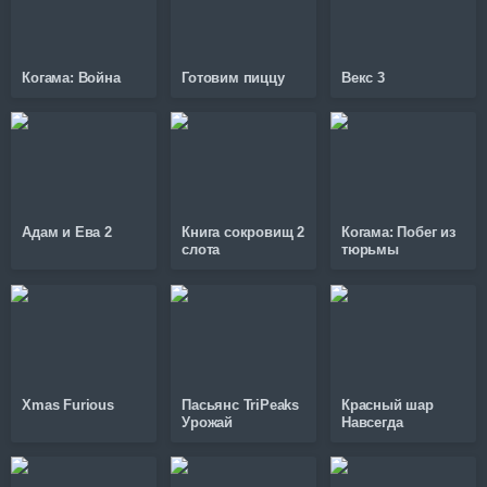
Когама: Война
Готовим пиццу
Векс 3
Адам и Ева 2
Книга сокровищ 2
Когама: Побег из
слота
тюрьмы
Xmas Furious
Пасьянс TriPeaks
Красный шар
Урожай
Навсегда