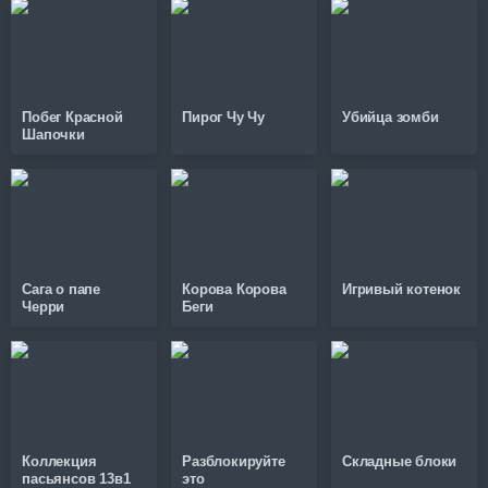
Побег Красной
Пирог Чу Чу
Убийца зомби
Шапочки
Сага о папе
Корова Корова
Игривый котенок
Черри
Беги
Коллекция
Разблокируйте
Складные блоки
пасьянсов 13в1
это