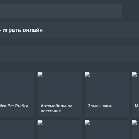
 играть онлайн
бка Ест Рыбку
Автомобильное
Злые шашки
M
восстание