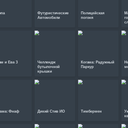
опа
Футуристические
Полицейская
М
Автомобили
погоня
г
с
м и Ева 3
Челлендж
Когама: Радужный
Н
бутылочной
Паркур
м
крышки
гама: Фнаф
Дикий Стив ИО
Тимбермен
У
к