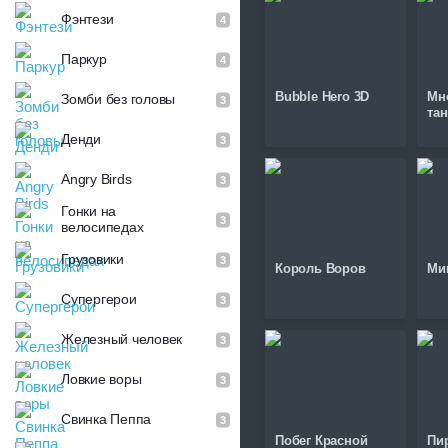
Фэнтези
4
Паркур
4
Bubble Hero 3D
Мн
Зомби без головы
3
та
Денди
3
Angry Birds
3
Гонки на
3
велосипедах
Грузовики
3
Король Воров
Ми
Супергерои
3
Железный человек
3
Ловкие воры
3
Свинка Пеппа
3
Побег Красной
Пир