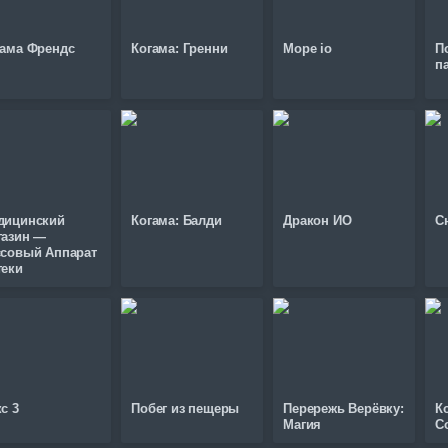
гама Френдс
Когама: Гренни
Mope io
П
п
дицинский
Когама: Балди
Дракон ИО
С
газин —
ссовый Аппарат
теки
с 3
Побег из пещеры
Перережь Верёвку:
К
Магия
С