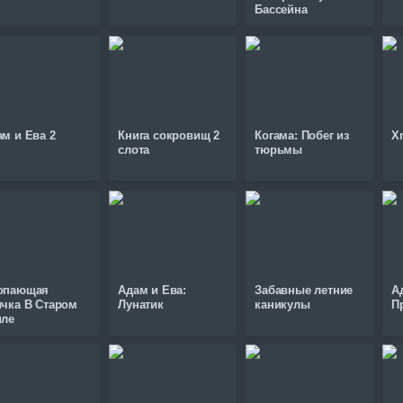
Бассейна
м и Ева 2
Книга сокровищ 2
Когама: Побег из
X
слота
тюрьмы
опающая
Адам и Ева:
Забавные летние
А
ичка В Старом
Лунатик
каникулы
П
иле