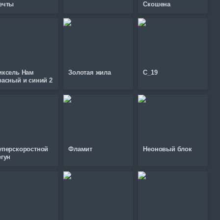
ечты
Скошена
иксель Нам
Золотая жила
C_19
расный и синий 2
уперскоростной
Фламит
Неоновый блок
егун