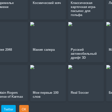
дземелье
Космический мяч
Классическая
Л
емени
карточная игра-
пасьянс для
гольфа
ия 2048
Мания сапера
Русский
М
автомобильный
дрифт 3D
tain Rogers
Мои первые 100
Real Soccer
Б
ense of Karmax
слов
Twitter
ОК