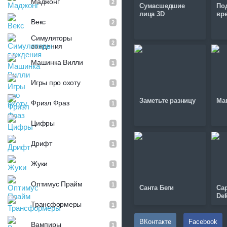
Маджонг
2
Сумасшедшие
По
лица 3D
вр
Векс
2
Симуляторы
2
вождения
Машинка Вилли
1
Игры про охоту
1
Заметьте разницу
Маг
Фризл Фраз
1
Цифры
1
Дрифт
1
Жуки
1
Оптимус Прайм
1
Санта Беги
Cap
Def
Трансформеры
1
ВКонтакте
Facebook
Вампиры
1