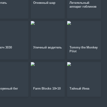
етать
Огненный шар
Летательный
аппарат гоблинов
атч 3030
Уличный водитель
Tommy the Monkey
Pilot
езумный бег
Farm Blocks 10×10
Тайный Инка