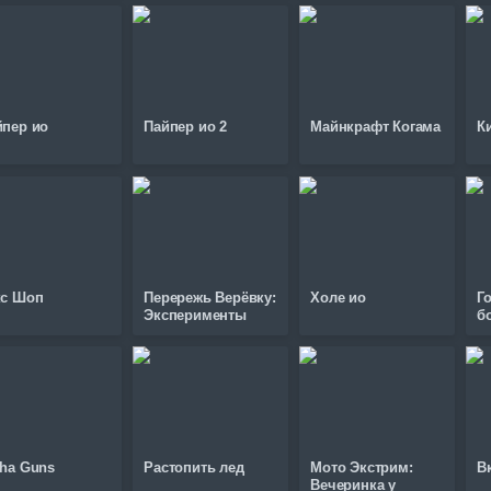
йпер ио
Пайпер ио 2
Майнкрафт Когама
К
кс Шоп
Перережь Верёвку:
Холе ио
Г
Эксперименты
б
pha Guns
Растопить лед
Мото Экстрим:
В
Вечеринка у