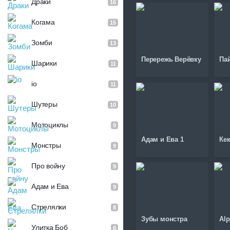
Драки
16
Когама
15
Зомби
13
Перережь Верёвку
Па
Шарики
11
io
11
Шутеры
10
Мотоциклы
9
Адам и Ева 1
Ке
Монстры
9
Про войну
9
Адам и Ева
9
Стрелялки
8
Зубы монстра
Al
Улитка Боб
8