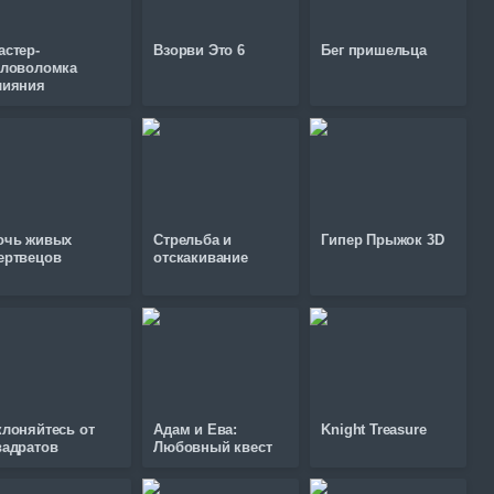
астер-
Взорви Это 6
Бег пришельца
оловоломка
лияния
очь живых
Стрельба и
Гипер Прыжок 3D
ертвецов
отскакивание
клоняйтесь от
Адам и Ева:
Knight Treasure
вадратов
Любовный квест