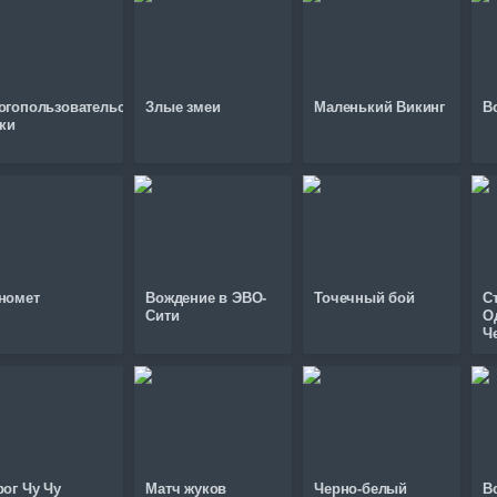
огопользовательские
Злые змеи
Маленький Викинг
В
нки
номет
Вождение в ЭВО-
Точечный бой
С
Сити
О
Ч
ог Чу Чу
Матч жуков
Черно-белый
В