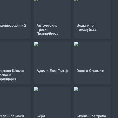
одопроводчик 2
Автомобиль
Воды мне,
против
пожалуйста
Полицейских
таршая Школа:
Адам и Ева: Гольф
Doodle Creatures
деваем
ерлидерш
селенная моей
Серч
Скошенная трава