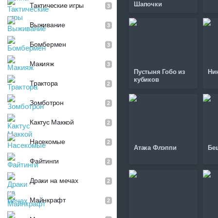
Шапочки
Тактические игры
3
Выживание
3
Бомбермен
3
Макияж
3
Пустыня Гобо из
Ни
кубиков
Трактора
2
Зомботрон
2
Кактус Маккой
2
Насекомые
2
Атака Флэппи
Бе
Файтинги
2
Драки на мечах
2
Майнкрафт
2