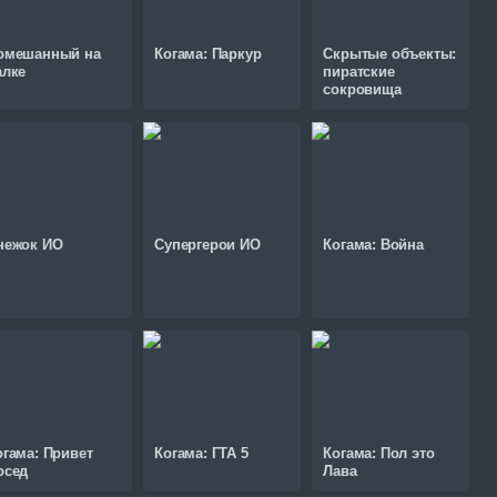
омешанный на
Когама: Паркур
Скрытые объекты:
алке
пиратские
сокровища
нежок ИО
Супергерои ИО
Когама: Война
огама: Привет
Когама: ГТА 5
Когама: Пол это
осед
Лава