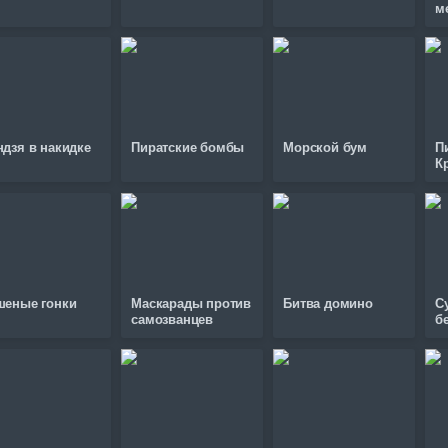
м
ндзя в накидке
Пиратские бомбы
Морской бум
П
К
шеные гонки
Маскарады против
Битва домино
С
самозванцев
б