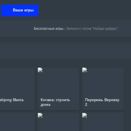
Ваши игры
Бесплатные игры
›
Записи с тегом "Найди цифры"
ahjong Mania
Когама: строить
Перережь Веревку
дома
2