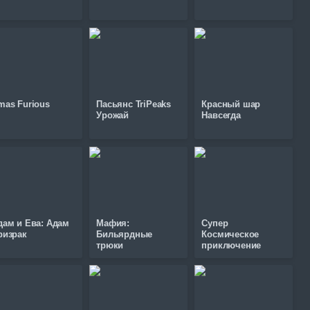
mas Furious
Пасьянс TriPeaks
Красный шар
Урожай
Навсегда
дам и Ева: Адам
Мафия:
Супер
ризрак
Бильярдные
Космическое
трюки
приключение