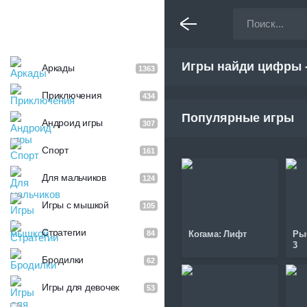
Игры найди цифры -
Аркады
1363
Приключения
434
Популярные игры
Андроид игры
307
Спорт
161
Для мальчиков
124
Игры с мышкой
105
Стратегии
84
Когама: Лифт
Ры
3
Бродилки
62
Игры для девочек
53