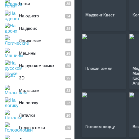
Гонки
35
Маджонг Квест
Ко
На одного
34
На двоих
28
Логические
28
Машины
28
На русском языке
26
Плохая земля
Ме
Ма
3D
Ка
25
Ап
Малышам
23
На логику
22
Леталки
20
Готовим пиццу
Век
Головоломки
20