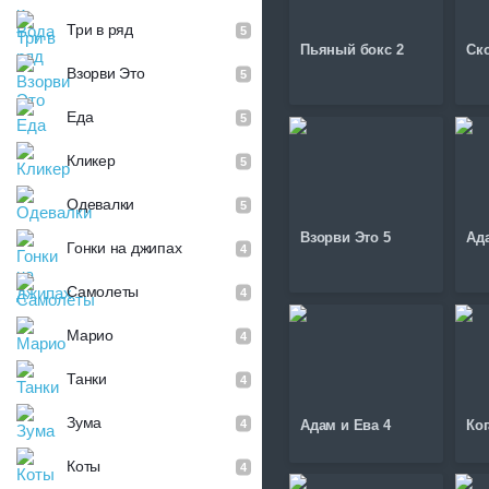
Три в ряд
5
Пьяный бокс 2
Ск
Взорви Это
5
Еда
5
Кликер
5
Одевалки
5
Взорви Это 5
Ада
Гонки на джипах
4
Самолеты
4
Марио
4
Танки
4
Зума
4
Адам и Ева 4
Ко
Коты
4