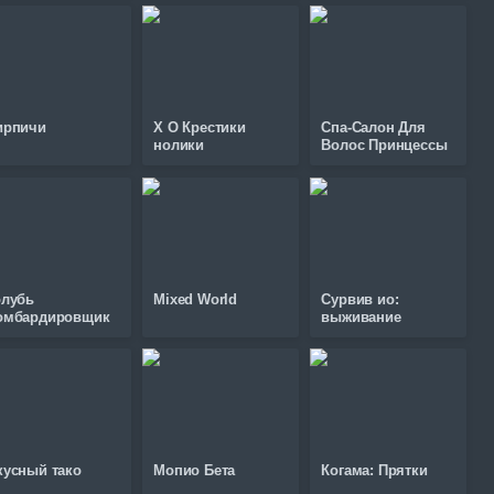
ирпичи
X O Крестики
Спа-Салон Для
нолики
Волос Принцессы
олубь
Mixed World
Сурвив ио:
омбардировщик
выживание
кусный тако
Мопио Бета
Когама: Прятки