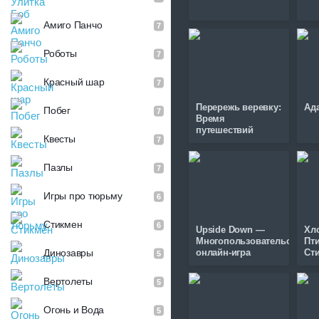
Амиго Панчо
7
Роботы
7
Красный шар
7
Перережь веревку:
Ада
Побег
7
Время
путешествий
Квесты
7
Пазлы
7
Игры про тюрьму
6
Стикмен
6
Upside Down —
Хл
Многопользовательская
Пт
онлайн-игра
Ст
Динозавры
5
Вертолеты
5
Огонь и Вода
5