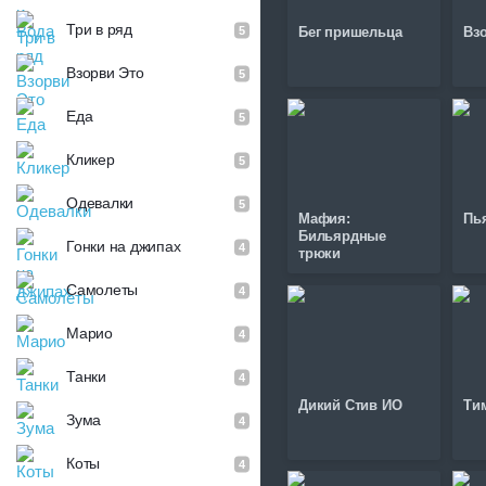
Три в ряд
5
Бег пришельца
Взо
Взорви Это
5
Еда
5
Кликер
5
Одевалки
5
Мафия:
Пь
Бильярдные
Гонки на джипах
4
трюки
Самолеты
4
Марио
4
Танки
4
Дикий Стив ИО
Ти
Зума
4
Коты
4