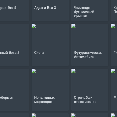
рви Это 5
Адам и Ева 3
Челлендж
К
бутылочной
П
крышки
яный бокс 2
Скопа
Футуристические
Г
Автомобили
мбермен
Ночь живых
Стрельба и
М
мертвецов
отскакивание