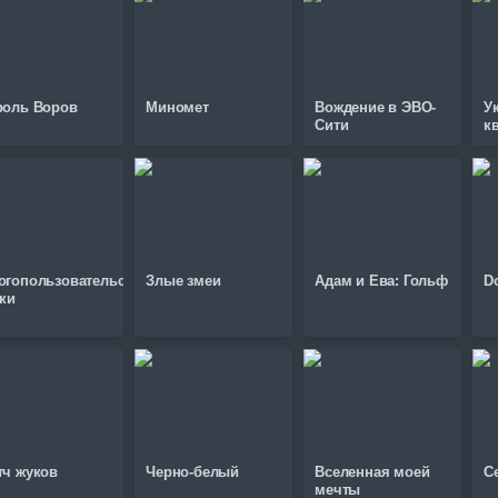
роль Воров
Миномет
Вождение в ЭВО-
У
Сити
к
огопользовательские
Злые змеи
Адам и Ева: Гольф
D
нки
тч жуков
Черно-белый
Вселенная моей
С
мечты