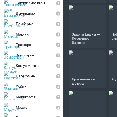
Тактические игры
3
Выживание
3
Бомбермен
3
Макияж
Защита Башни —
По
3
Последнее
са
Царство
Трактора
2
Зомботрон
2
Кактус Маккой
2
Насекомые
2
Приключения
Жу
шутера
Файтинги
2
Майнкрафт
2
Маджонг
2