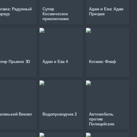
огама: Радужный
Супер
Адам и Ева: Адам
аркур
Космическое
Призрак
приключение
ипер Прыжок 3D
Адам и Ева 4
Когама: Фнаф
аленький Викинг
Водопроводчик 2
Автомобиль
против
Полицейских