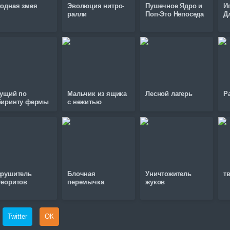
лодная змея
Эволюция нитро-
Пушечное Ядро и
И
ралли
Поп-Это Непоседа
Д
гущий по
Мальчик из ящика
Лесной лагерь
Р
биринту фермы
с нежитью
зрушитель
Блочная
Уничтожитель
т
теоритов
перемычка
жуков
Twitter
ОК