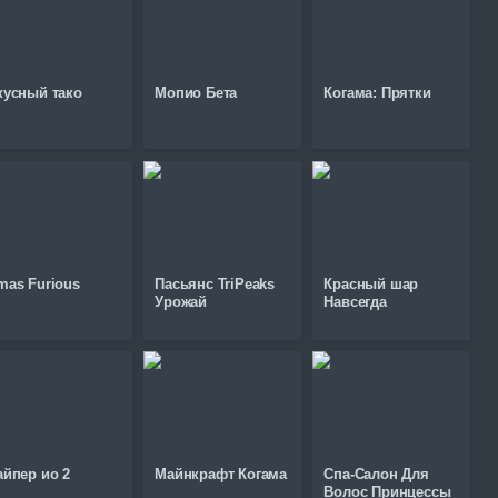
кусный тако
Мопио Бета
Когама: Прятки
mas Furious
Пасьянс TriPeaks
Красный шар
Урожай
Навсегда
айпер ио 2
Майнкрафт Когама
Спа-Салон Для
Волос Принцессы