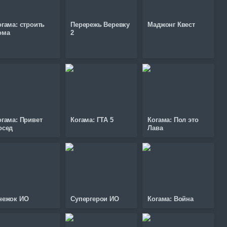
огама: строить
Перережь Веревку
Маджонг Квест
ома
2
огама: Привет
Когама: ГТА 5
Когама: Пол это
осед
Лава
нежок ИО
Супергерои ИО
Когама: Война