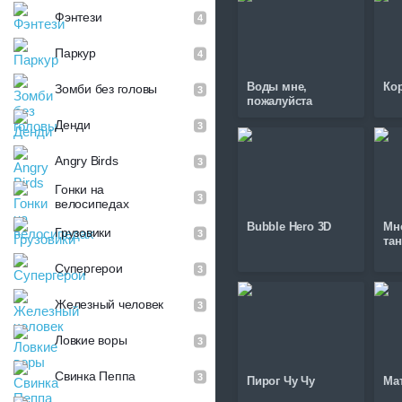
Фэнтези
4
Паркур
4
Воды мне,
Ко
Зомби без головы
3
пожалуйста
Денди
3
Angry Birds
3
Гонки на
3
велосипедах
Bubble Hero 3D
Мн
Грузовики
3
та
Супергерои
3
Железный человек
3
Ловкие воры
3
Свинка Пеппа
3
Пирог Чу Чу
Ма