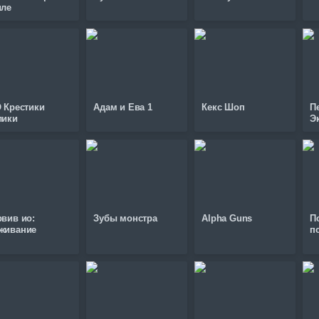
иле
 Крестики
Адам и Ева 1
Кекс Шоп
П
лики
Э
рвив ио:
Зубы монстра
Alpha Guns
П
живание
п