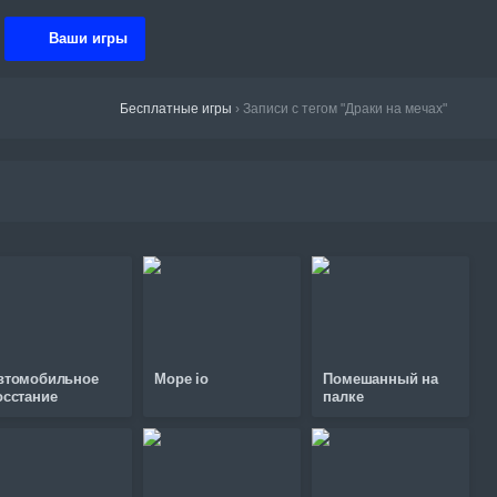
Ваши игры
Бесплатные игры
›
Записи с тегом "Драки на мечах"
втомобильное
Mope io
Помешанный на
осстание
палке