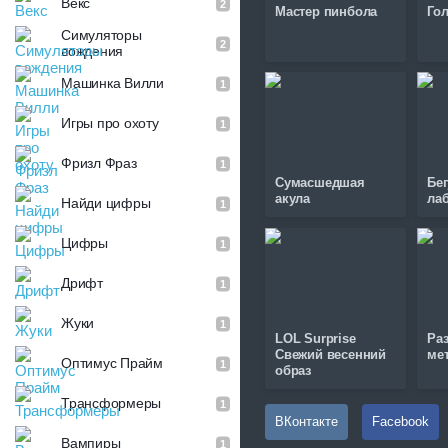
Векс
2
Мастер пинбола
Го
Симуляторы
2
вождения
Машинка Вилли
1
Игры про охоту
1
Фризл Фраз
1
Сумасшедшая
Бе
акула
ла
Найди цифры
1
Цифры
1
Дрифт
1
Жуки
1
LOL Surprise
Ра
Свежий весенний
ме
Оптимус Прайм
1
образ
Трансформеры
1
ВКонтакте
Facebook
Вампиры
1