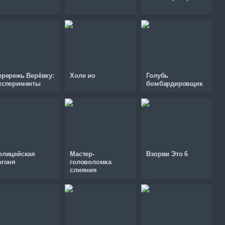
ерережь Верёвку:
Холе ио
Голубь
ксперименты
бомбардировщик
олицейская
Мастер-
Взорви Это 6
огоня
головоломка
слияния