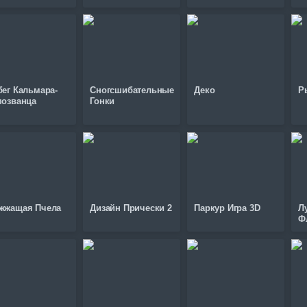
бег Кальмара-
Сногсшибательные
Деко
Р
мозванца
Гонки
жжащая Пчела
Дизайн Прически 2
Паркур Игра 3D
Л
Ф