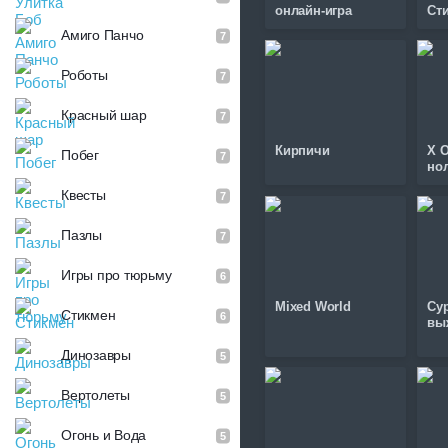
онлайн-игра
Ст
Амиго Панчо
7
Роботы
7
Красный шар
7
Кирпичи
X O
Побег
7
но
Квесты
7
Пазлы
7
Игры про тюрьму
6
Mixed World
Су
Стикмен
6
вы
Динозавры
5
Вертолеты
5
Огонь и Вода
5