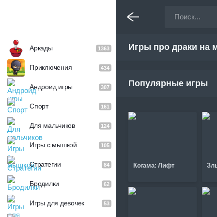
Игры про драки на 
Аркады
1363
Приключения
434
Популярные игры
Андроид игры
307
Спорт
161
Для мальчиков
124
Игры с мышкой
105
Стратегии
84
Когама: Лифт
Зл
Бродилки
62
Игры для девочек
53