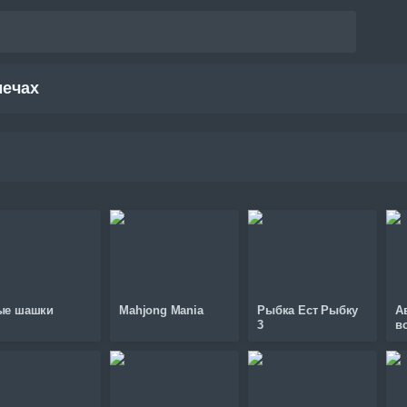
мечах
ые шашки
Mahjong Mania
Рыбка Ест Рыбку
А
3
в