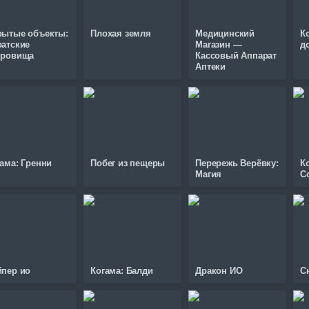
рытые объекты:
Плохая земля
Медицинский
К
ратские
Магазин —
д
кровища
Кассовый Аппарат
Аптеки
ама: Гренни
Побег из пещеры
Перережь Верёвку:
К
Магия
С
йпер ио
Когама: Балди
Дракон ИО
С