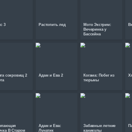
с 3
Растопить лед
Мото Экстрим:
В
Вечеринка у
Бассейна
ига сокровищ 2
Адам и Ева 2
Когама: Побег из
X
ота
тюрьмы
опающая
Адам и Ева:
Забавные летние
П
ичка В Старом
Лунатик
каникулы