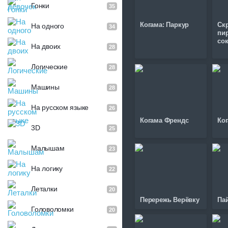
Гонки
35
Когама: Паркур
Ск
На одного
34
пи
со
На двоих
28
Логические
28
Машины
28
На русском языке
26
Когама Френдс
Ког
3D
25
Малышам
23
На логику
22
Леталки
20
Перережь Верёвку
Па
Головоломки
20