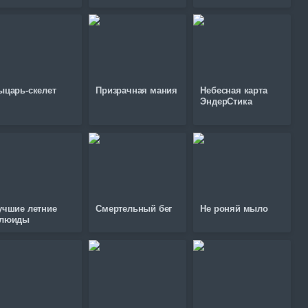
ыцарь-скелет
Призрачная мания
Небесная карта
ЭндерСтика
учшие летние
Смертельный бег
Не роняй мыло
люиды