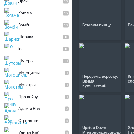
Драки
16
Когама
15
Зомби
Готовим пиццу
Век
13
Шарики
11
io
11
Шутеры
10
Мотоциклы
9
Перережь веревку:
Кн
Время
сл
Монстры
9
путешествий
Про войну
9
Адам и Ева
9
Стрелялки
8
Upside Down —
Хл
Улитка Боб
Многопользовательская
Пт
8