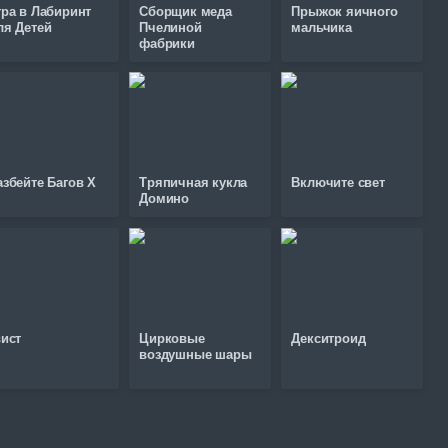
гра в Лабиринт
Сборщик меда
Прыжок яичного
ля Детей
Пчелиной
мальчика
фабрики
азбейте Багов X
Тряпичная кукла
Включите свет
Домино
вист
Цирковые
Декситроид
воздушные шары