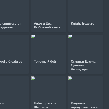
клоняйтесь от
Адам и Ева:
Knight Treasure
вадратов
Любовный квест
oodle Creatures
Точечный бой
Старшая Школа:
Одеваем
Черлидерш
ерч
Побег Красной
Водитель
Шапочки
городского Такси