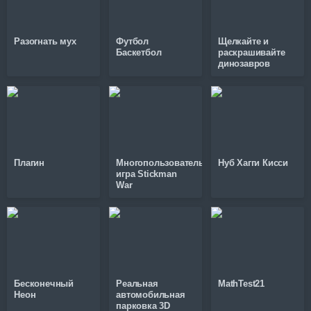
Разогнать мух
Футбол
Щелкайте и
Баскетбол
раскрашивайте
динозавров
Плагин
Многопользовательская
Нуб Хагги Кисси
игра Stickman
War
Бесконечный
Реальная
MathTest21
Неон
автомобильная
парковка 3D