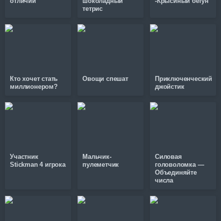
отличий
шоколадный
-Крысиный бегун
тетрис
Кто хочет стать
Овощи спешат
Приключенческий
миллионером?
джойстик
Участник
Мальчик-
Силовая
Stickman 4 игрока
пулеметчик
головоломка —
Объединяйте
числа