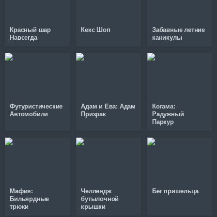
Красный шар
Кекс Шоп
Забавные летние
Навсегда
каникулы
Футуристические
Адам и Ева: Адам
Когама:
Автомобили
Призрак
Радужный
Паркур
Мафия:
Челлендж
Бег пришельца
Бильярдные
бутылочной
трюки
крышки