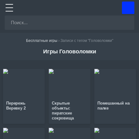
Бесплатные игры
›
Записи с тегом "Головоломки"
Игры Головоломки
Перережь
Скрытые
Помешанный на
Веревку 2
объекты:
палке
пиратские
сокровища