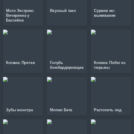
Мото Экстрим:
Вкусный тако
Сурвив ио:
Вечеринка у
выживание
Бассейна
Когама: Прятки
Голубь
Когама: Побег из
бомбардировщик
тюрьмы
Зубы монстра
Мопио Бета
Растопить лед