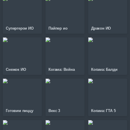
Супергерои ИО
Пайпер ио
Дракон ИО
Снежок ИО
Когама: Война
Когама: Балди
Готовим пиццу
Векс 3
Когама: ГТА 5