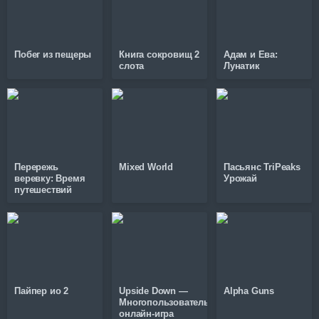
Побег из пещеры
Книга сокровищ 2
Адам и Ева:
слота
Лунатик
Перережь
Mixed World
Пасьянс TriPeaks
веревку: Время
Урожай
путешествий
Пайпер ио 2
Upside Down —
Alpha Guns
Многопользовательская
онлайн-игра