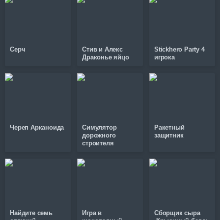
Серч
Стив и Алекс
Stickhero Party 4
Драконье яйцо
игрока
Череп Арканоида
Симулятор
Ракетный
дорожного
защитник
строителя
Найдите семь
Игра в
Сборщик сыра